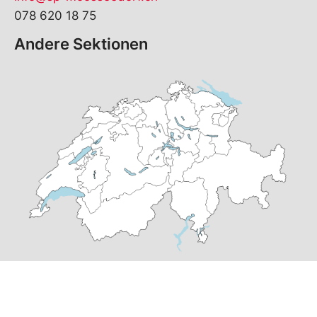
078 620 18 75
Andere Sektionen
© Copyright
2026
SP Moosseedorf | realisiert von
pr24