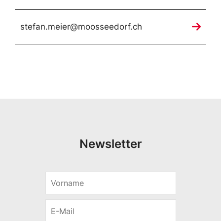
stefan.meier@moosseedorf.ch
Newsletter
V
o
r
E
n
-
a