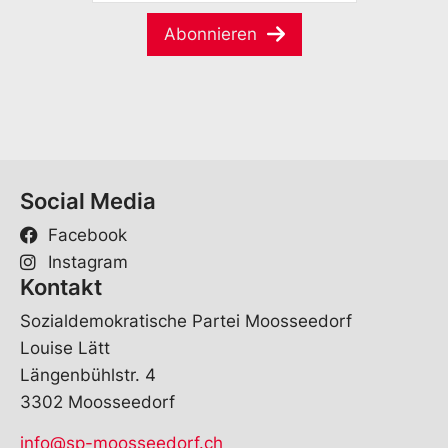
M
m
a
e
Abonnieren
i
*
l
*
Social Media
Facebook
Instagram
Kontakt
Sozialdemokratische Partei Moosseedorf
Louise Lätt
Längenbühlstr. 4
3302 Moosseedorf
info@sp-moosseedorf.ch