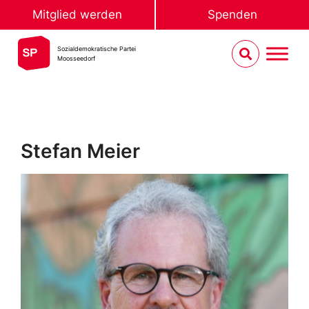
Mitglied werden
Spenden
Sozialdemokratische Partei
Moosseedorf
Stefan Meier