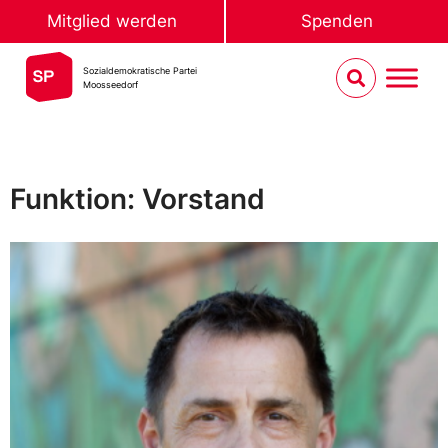
Mitglied werden
Spenden
Sozialdemokratische Partei
Moosseedorf
Funktion: Vorstand