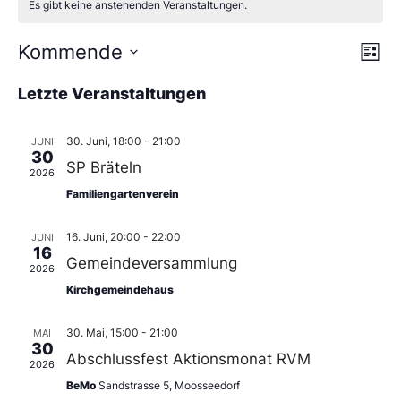
Es gibt keine anstehenden Veranstaltungen.
Ans
Ve
Kommende
Liste
An
Wählen
Nav
Sie
Letzte Veranstaltungen
das
Datum
aus.
30. Juni, 18:00
-
21:00
JUNI
30
SP Bräteln
2026
Familiengartenverein
16. Juni, 20:00
-
22:00
JUNI
16
Gemeindeversammlung
2026
Kirchgemeindehaus
30. Mai, 15:00
-
21:00
MAI
30
Abschlussfest Aktionsmonat RVM
2026
BeMo
Sandstrasse 5, Moosseedorf