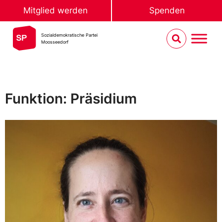
Mitglied werden
Spenden
Sozialdemokratische Partei
Moosseedorf
Funktion: Präsidium