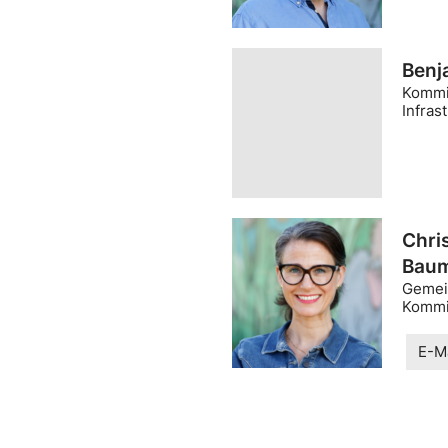
Benj
Kommi
Infras
Chri
Baum
Gemein
Kommi
E-Ma