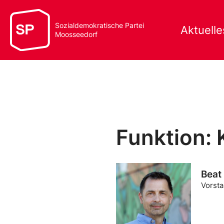
Sozialdemokratische Partei
Aktuelle
Moosseedorf
Funktion:
Beat
Vorst