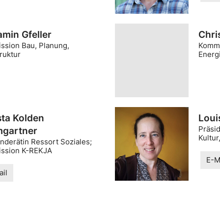
amin Gfeller
Chri
ssion Bau, Planung,
Kommi
truktur
Energ
sta Kolden
Loui
Präsi
gartner
Kultur
derätin Ressort Soziales;
ssion K-REKJA
E-M
il