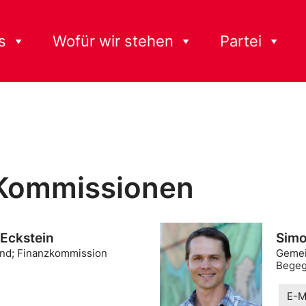
s
Wofür wir stehen
Partei
 Kommissionen
 Eckstein
Simo
and; Finanzkommission
Gemei
Begeg
E-M